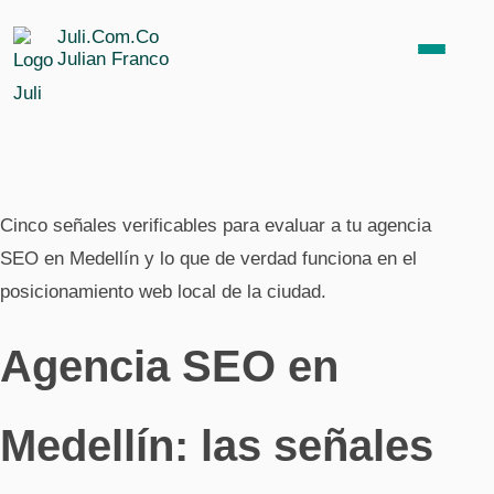
Juli.Com.Co
Julian Franco
SEO para empresas
Cinco señales verificables para evaluar a tu agencia
SEO médico
SEO en Medellín y lo que de verdad funciona en el
posicionamiento web local de la ciudad.
SEO inmobiliario
Agencia SEO en
SEO para abogados
Medellín: las señales
SEO para SaaS B2B