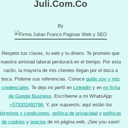
Juli.Com.Co
By
Respeto tus claves, tu web y tu dinero. Te prometo que
nuestra amistad laboral perdurará en el tiempo. Por esta
razón, la mayoría de mis clientes llegan por el boca a
boca. Pídeme sus referencias. Conoce
quién soy y mis
credenciales
. Te dejo mi perfil en
LinkedIn
y en
mi ficha
de Google Business
. Escríbeme a mi WhatsApp:
+573202492786
. Y, por supuesto, aquí están los
términos y condiciones
,
política de privacidad
y
políticas
de cookies
y
precios
de mi página web. ¡See you soon!