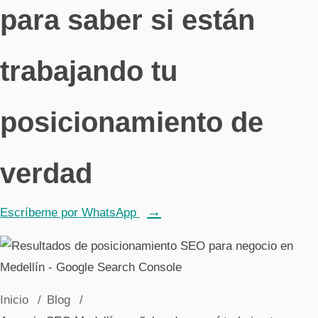
para saber si están
Páginas web
trabajando tu
Para empresas
Restaurantes y tiendas
posicionamiento de
verdad
Escríbeme por WhatsApp
Inicio
Blog