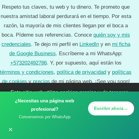
Respeto tus claves, tu web y tu dinero. Te prometo que
nuestra amistad laboral perdurará en el tiempo. Por esta
razón, la mayoría de mis clientes llegan por el boca a
boca. Pídeme sus referencias. Conoce
quién soy y mis
credenciales
. Te dejo mi perfil en
LinkedIn
y en
mi ficha
de Google Business
. Escríbeme a mi WhatsApp:
+573202492786
. Y, por supuesto, aquí están los
términos y condiciones
,
política de privacidad
y
políticas
de cookies
y
precios
de mi página web. ¡See you soon!
Este sitio web utiliza cookies propias y de terceros
¿Necesitas una página web
para mejorar la experiencia de usuario y obtener
©
juli.com.co
2026 - Todos los derechos reservados
→
Escribir ahora
profesional?
estadísticas de navegación.
Más información sobre
Conversemos por WhatsApp
nuestra política de privacidad
×
Aceptar todas
Solo esenciales