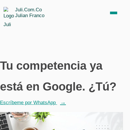
Juli.Com.Co
Julian Franco
SEO para empresas
Tu competencia ya
SEO médico
SEO inmobiliario
está en Google. ¿Tú?
SEO para abogados
Escríbeme por WhatsApp
SEO para SaaS B2B