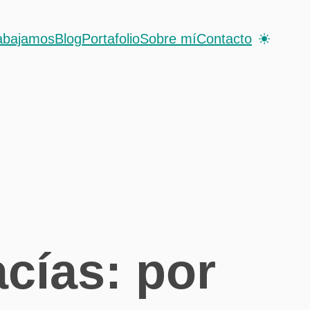
abajamos
Blog
Portafolio
Sobre mí
Contacto
cías: por