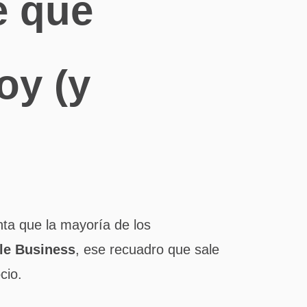
e que
oy (y
nta que la mayoría de los
gle Business
, ese recuadro que sale
cio.