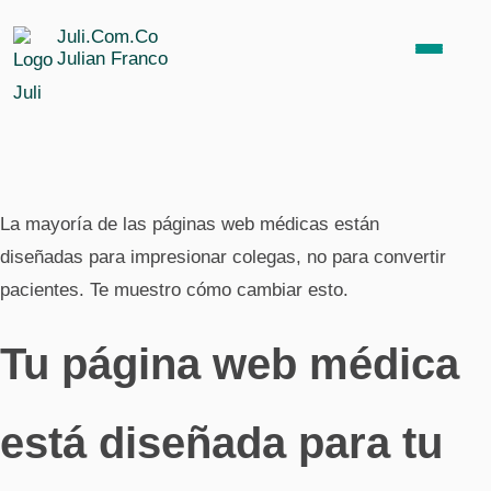
Juli.Com.Co
Julian Franco
SEO para empresas
La mayoría de las páginas web médicas están
SEO médico
diseñadas para impresionar colegas, no para convertir
pacientes. Te muestro cómo cambiar esto.
SEO inmobiliario
Tu página web médica
SEO para abogados
está diseñada para tu
SEO para SaaS B2B