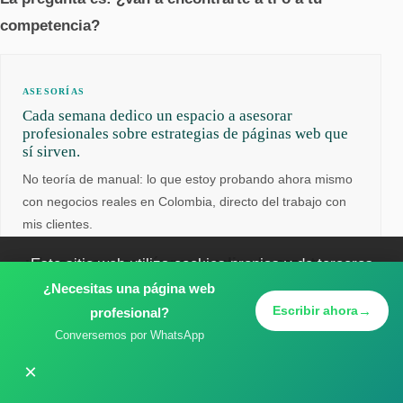
competencia?
ASESORÍAS
Cada semana dedico un espacio a asesorar
profesionales sobre estrategias de páginas web que
sí sirven.
No teoría de manual: lo que estoy probando ahora mismo
con negocios reales en Colombia, directo del trabajo con
mis clientes.
¿Necesitas asesoría personalizada para tu
Este sitio web utiliza cookies propias y de terceros
¿Necesitas una página web
página web?
para mejorar la experiencia de usuario y obtener
→
Escribir ahora
profesional?
estadísticas de navegación.
Más información sobre
Escríbeme por WhatsApp
Conversemos por WhatsApp
nuestra política de privacidad
×
Aceptar todas
Solo esenciales